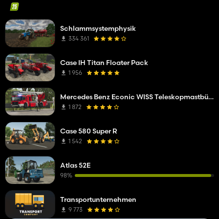
Schlammsystemphysik
334 361
Case IH Titan Floater Pack
1 956
Mercedes Benz Econic WISS Teleskopmastbühne
1 872
Case 580 Super R
1 542
Atlas 52E
98%
Transportunternehmen
9 773