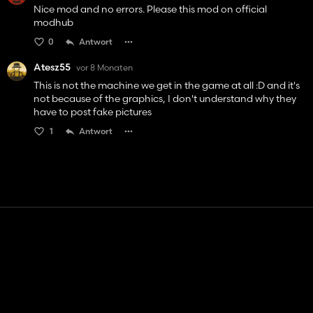
Nice mod and no errors. Please this mod on official
modhub
0
Antwort
Atesz55
vor 8 Monaten
This is not the machine we get in the game at all :D and it's
not because of the graphics, I don't understand why they
have to post fake pictures
1
Antwort
Kontakt
Hilfe
Nutzungsbedingungen