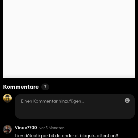
Kommentare
7
Vince7700
vor 5 Monaten
Lien détecté par bit defender et bloqué.. attention!!