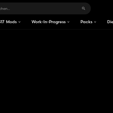
S
17
Mods
Work-In-Progress
Packs
Di