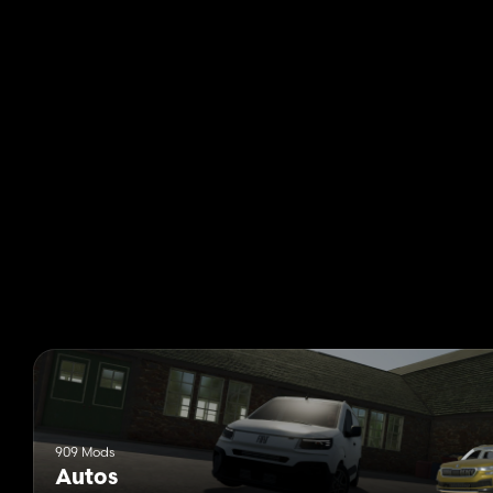
909 Mods
Autos