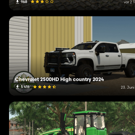
968
vor 2 
Chevrolet 2500HD High country 2024
5 416
23. Juni