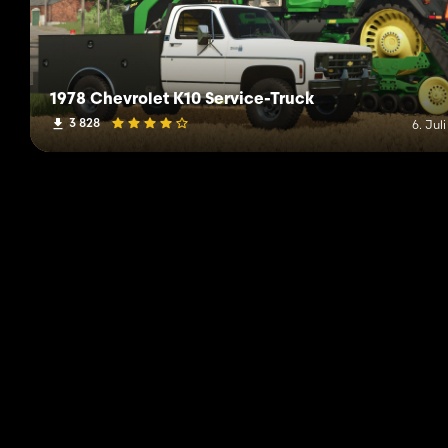
1978 Chevrolet K10 Service-Truck
3 828
6. Jul