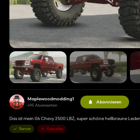
Maplewoodmodding1
Abonnieren
495 Abonnenten
Das ist mein 06 Chevy 2500 LBZ, super schöne hellbraune Lede
Server
Konsolen