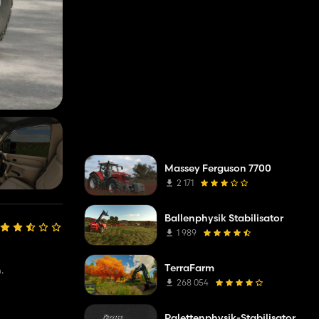
Massey Ferguson 7700
2 171
Ballenphysik Stabilisator
1 989
TerraFarm
.
268 054
Palettenphysik-Stabilisator