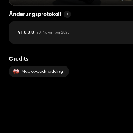
Änderungsprotokoll
1
20. November 2025
V1.0.0.0
Credits
Maplewoodmodding1