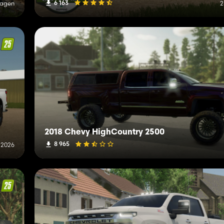
6 163
Tagen
2
2018 Chevy HighCountry 2500
8 965
 2026