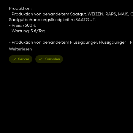
Produktion:
- Produktion von behandeltem Saatgut: WEIZEN, RAPS, MA
Saatgutbehandlungsflüssigkeit zu SAATGUT.
- Preis: 7500 €
- Wartung: 5 €/Tag
- Produktion von behandeltem Flüssigdünger: Flüssigdünger + F
- Preis: 35000 €
Weiterlesen
- Wartung: 15 €/Tag
Server
Konsolen
Paletten:
- Saatgutbehandlungsflüssigkeit:
- Preis: 450 €
- Kapazität: 180 L
- Flüssigkeit zur Behandlung von Flüssigdünger:
- Preis: 640 €
- Kapazität: 180 L
IBC:
- Flüssigdünger:
- Preis: 3000 €
- Kapazität: 2000 L