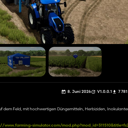
8. Juni 2026
V1.0.0.1
7 781
t auf dem Feld, mit hochwertigen Düngemitteln, Herbiziden, Inokulant
://www.farming-simulator.com/mod.php?mod_id=311510&title=fs