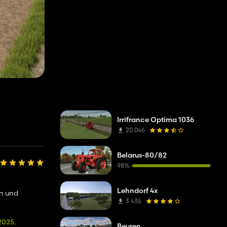
Irrifrance Optima 1036
20 046
Belarus-80/82
98%
Lehndorf 4x
en und
3 435
2025
.
Beuren