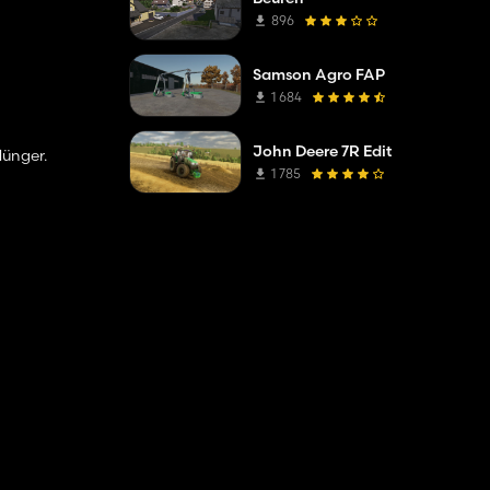
896
Samson Agro FAP
1 684
John Deere 7R Edit
dünger.
1 785