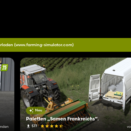
erladen
(www.farming-simulator.com)
Neu
Paletten „Samen Frankreichs“.
577
unden
vo