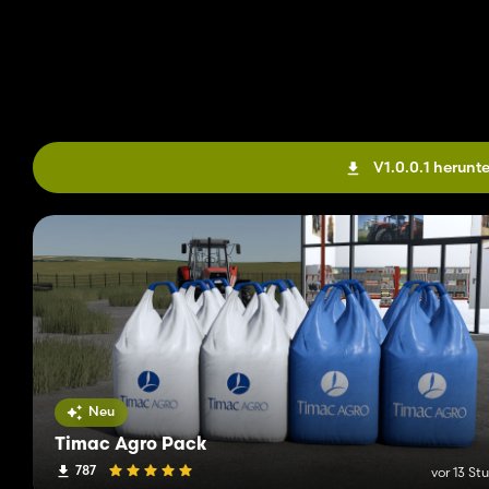
V1.0.0.1 herunt
Neu
Timac Agro Pack
787
vor 13 St