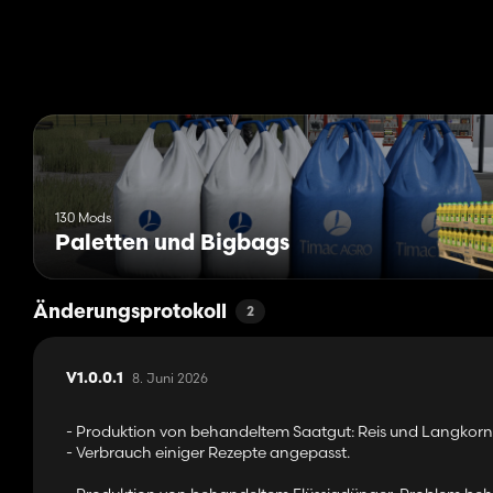
- Herbizid:
- Preis: 2200 €
- Kapazität: 2000 L
Dekorativ:
- Pilzer-Zelt:
- Preis: 80 €
- Wartung: 1 €/Tag
130 Mods
- Pilzer-Schild:
Paletten und Bigbags
- Preis: 20 €
- Wartung: 1 €/Tag
Änderungsprotokoll
2
8. Juni 2026
V1.0.0.1
- Produktion von behandeltem Saatgut: Reis und Langkornr
- Verbrauch einiger Rezepte angepasst.