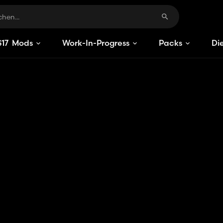
S
17
Mods
Work-In-Progress
Packs
Di