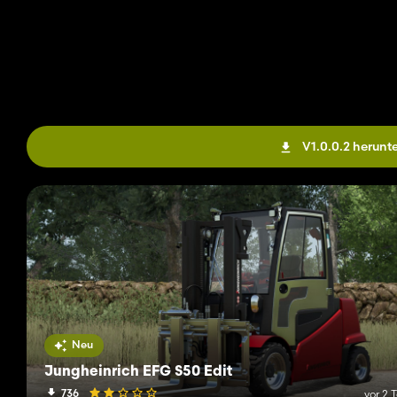
V1.0.0.2 herunt
Neu
Jungheinrich EFG S50 Edit
736
vor 2 