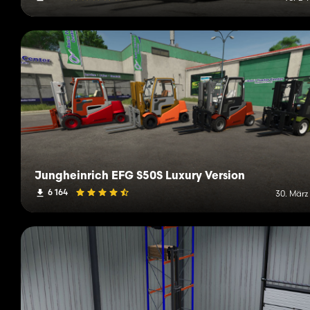
Jungheinrich EFG S50S Luxury Version
6 164
30. März