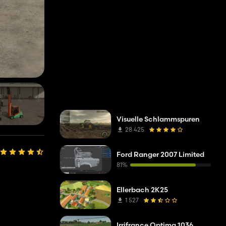
Visuelle Schlammspuren
28 425
Ford Ranger 2007 Limited
81%
Ellerbach 2K25
1 527
Irrifrance Optima 1036