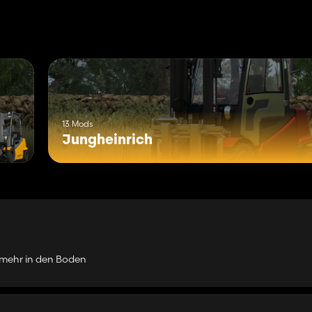
13 Mods
Jungheinrich
t mehr in den Boden