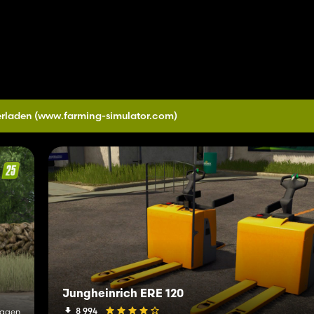
erladen
(www.farming-simulator.com)
Jungheinrich ERE 120
8 994
Tagen