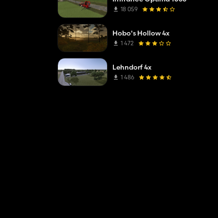
18 059
Hobo's Hollow 4x
1 472
Lehndorf 4x
1 486