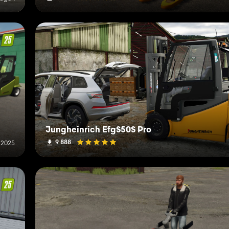
Jungheinrich EfgS50S Pro
9 888
 2025