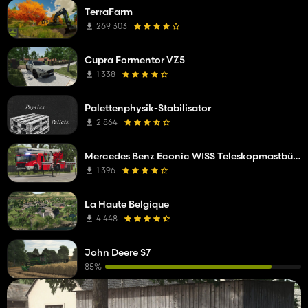
TerraFarm
269 303
Cupra Formentor VZ5
1 338
Palettenphysik-Stabilisator
2 864
Mercedes Benz Econic WISS Teleskopmastbühne
1 396
La Haute Belgique
4 448
John Deere S7
85%