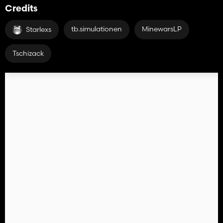
Credits
tb.simulationen
MinewarsLP
Starlexs
Tschizack