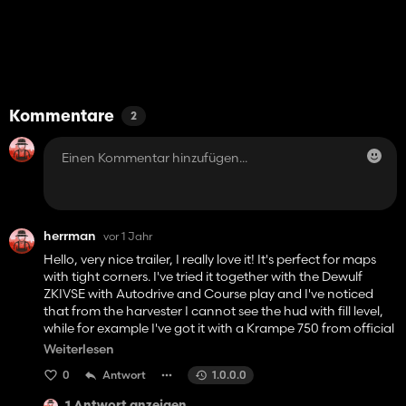
Kommentare
2
herrman
vor 1 Jahr
Hello, very nice trailer, I really love it! It's perfect for maps
with tight corners. I've tried it together with the Dewulf
ZKIVSE with Autodrive and Course play and I've noticed
that from the harvester I cannot see the hud with fill level,
while for example I've got it with a Krampe 750 from official
Modhub: can someone please advice about how to solve
Weiterlesen
it?
0
Antwort
1.0.0.0
Thanks