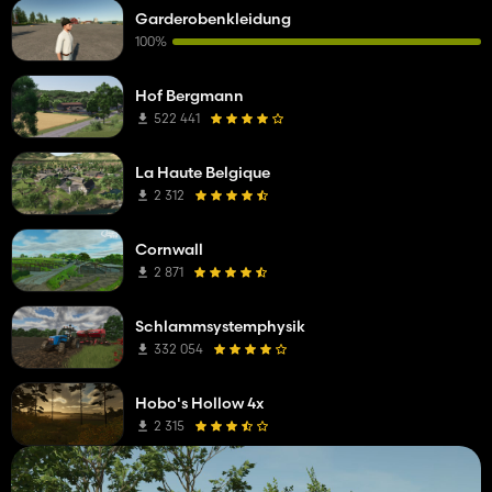
Garderobenkleidung
100%
Hof Bergmann
522 441
La Haute Belgique
2 312
Cornwall
2 871
Schlammsystemphysik
332 054
Hobo's Hollow 4x
2 315