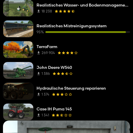
Realistisches Wasser- und Bodenmanagement (RWSM)
18 238
Realistisches Mistreinigungssystem
95%
TerraFarm
269 904
John Deere W540
1 386
Hydraulische Steuerung reparieren
1 374
Case IH Puma 145
1 341