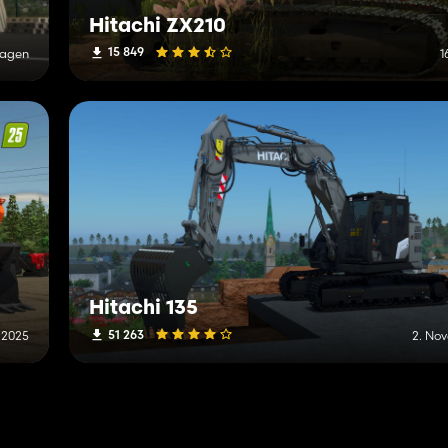
Hitachi ZX210
15 849
Tagen
1
Hitachi 135
51 263
 2025
2. No