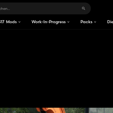
S
17
Mods
Work-In-Progress
Packs
Di