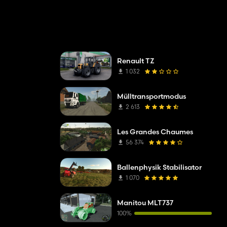
Renault TZ
1 032
Mülltransportmodus
2 613
Les Grandes Chaumes
56 374
Ballenphysik Stabilisator
1 070
Manitou MLT737
100%