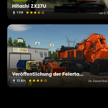
Hitachi ZX27U
1 518
vor 2 
Veröffentlichung der Feiertage von FS Miner
22 854
26. Dezember