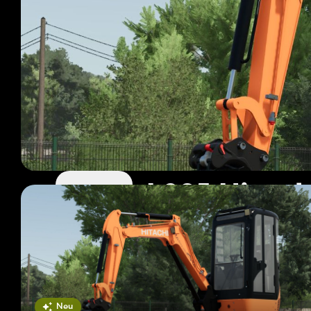
LS25 Hitac
5 Mods
Seite 1 von 1
Neu