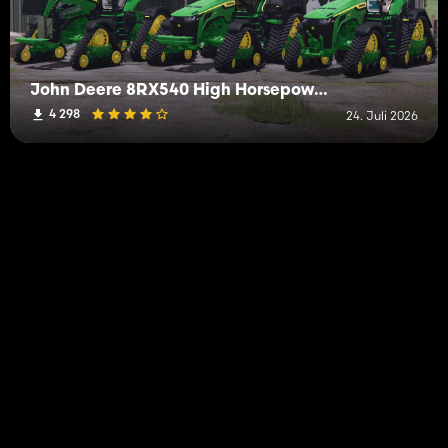
John Deere 8RX540 High Horsepower Und Seitentanks
4 298
24. Juli 2026