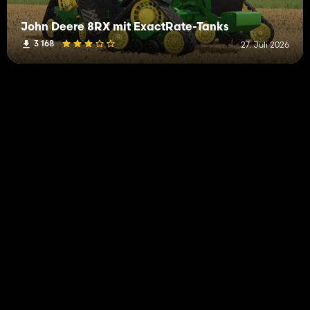
John Deere 8RX mit ExactRate-Tanks
3 168
27. Juli 2026