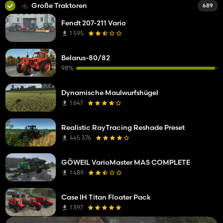
Große Traktoren
689
Fendt 207-211 Vario
1 595
Belarus-80/82
98%
Dynamische Maulwurfshügel
1 647
Realistic RayTracing Reshade Preset
445 376
GÖWEIL VarioMaster MAS COMPLETE
1 489
Case IH Titan Floater Pack
1 397