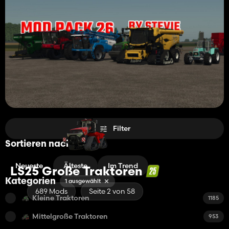
Filter
Sortieren nach
Neueste
Älteste
Im Trend
LS25 Große Traktoren
Kategorien
1 ausgewählt
689 Mods
Seite 2 von 58
Kleine Traktoren
1185
Mittelgroße Traktoren
953