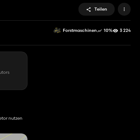
Teilen
10%
3 224
Forstmaschinen
utors
etor nutzen