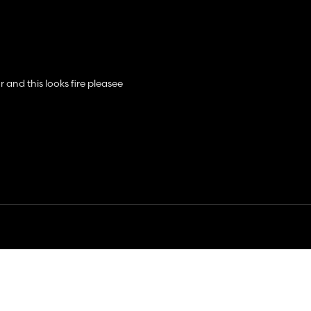
r and this looks fire pleasee
mmungen
Cookies verwalten
P SAS
. Alle Rechte vorbehalten.