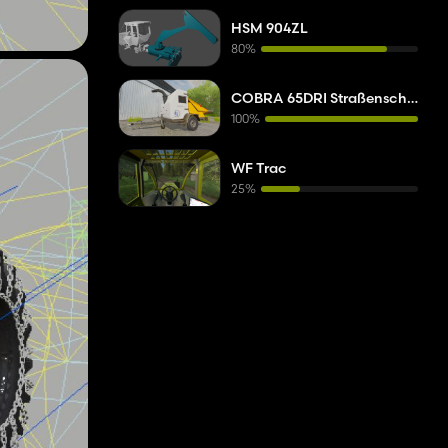
HSM 904ZL
80%
COBRA 65DRI Straßenschleifer
100%
WF Trac
25%