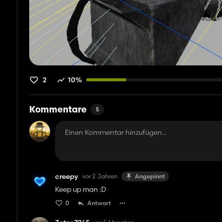
2
10%
Kommentare
5
creepy
vor 2 Jahren
Angepinnt
Keep up man :D
0
Antwort