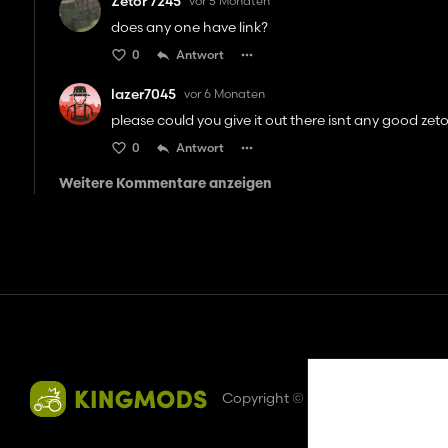
Zetor 7245
vor 5 Monaten
does any one have link?
0
Antwort
lazer7045
vor 6 Monaten
please could you give it out there isnt any good zeto
0
Antwort
Weitere Kommentare anzeigen
Kontakt
Hilfe
Nutzungsbedingungen
Datenschutz-Besti
Copyright © 2018-2026
King U