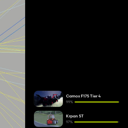
Camox F175 Tier 4
99%
Krpan 5T
97%