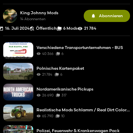
King Johnny Mods
Abonnieren
14 Abonnenten
16. Juli 2024
Öffentlich
6 Mods
21 784
Verschiedene Transportunternehmen - BUS
40 366
6
Polnisches Kartenpaket
21 784
6
Nordamerikanische Pickups
26 690
317
Realistische Mods Schlamm / Real Dirt Color / Real
65 790
10
Polizei, Feuerwehr & Krankenwagen Pack