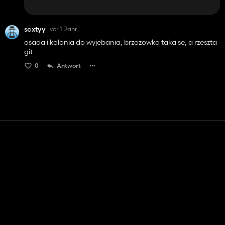
scxtyy
vor 1 Jahr
osada i kolonia do wyjebania, brzozowka taka se, a rzeszta
git
0
Antwort
Kontakt
Hilfe
Nutzungsbedingungen
Datenschutz-Bestimmungen
Cookies verwalten