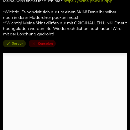
Meine Skins findet ihr auch hier:
https://skins.pnexus.app
*Wichtig! Es handelt sich nur um einen SKIN! Denn ihr selber
noch in denn Modordner packen müsst!
**Wichtig! Meine Skins dürfen nur mit ORIGINALLEN LINK! Erneut
hochgeladen werden! Bei Wiederrechtlichen hochladen! Wird
mit der Löschung gedroht!
Server
Konsolen