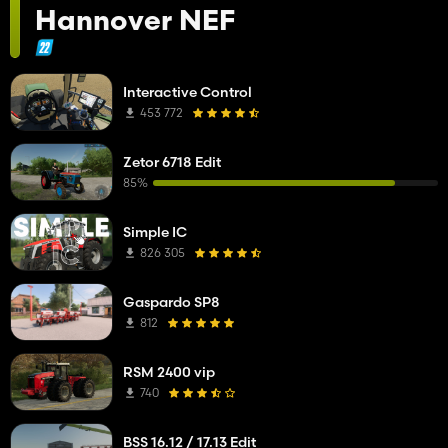
Hannover NEF
Interactive Control
453 772
Zetor 6718 Edit
85%
Simple IC
826 305
Gaspardo SP8
812
RSM 2400 vip
740
BSS 16.12 / 17.13 Edit