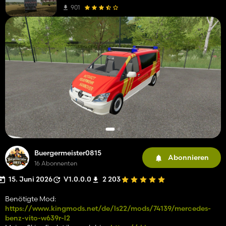
901
Buergermeister0815
Abonnieren
16 Abonnenten
15. Juni 2026
V1.0.0.0
2 203
Benötigte Mod:
https://www.kingmods.net/de/ls22/mods/74139/mercedes-
benz-vito-w639r-l2