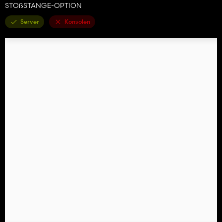
STOßSTANGE-OPTION
Server
Konsolen