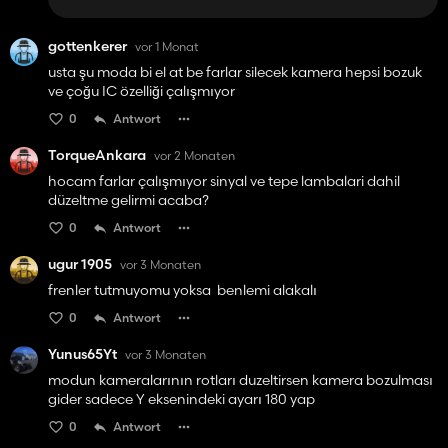
gottenkerer
vor 1 Monat
usta şu moda bi el at be farlar silecek kamera hepsi bozuk
ve çoğu IC özelliği çalışmıyor
0
Antwort
TorqueAnkara
vor 2 Monaten
hocam farlar çalışmıyor sinyal ve tepe lambalari dahil
düzeltme gelirmi acaba?
0
Antwort
ugur 1905
vor 3 Monaten
frenler tutmuyomu yoksa benlemi alakalı
0
Antwort
Yunus65Yt
vor 3 Monaten
modun kameralarının rotları duzeltirsen kamera bozulması
gider sadece Y eksenindeki ayarı 180 yap
0
Antwort