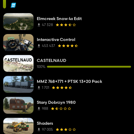
Elmcreek Snow 4x Edit
47 328
Interactive Control
453 437
CASTELNAUD
100%
MMZ 768+771 + PTSK 13+20 Pack
1 701
Stary Dobrzyn 1980
988
Shaders
97 005