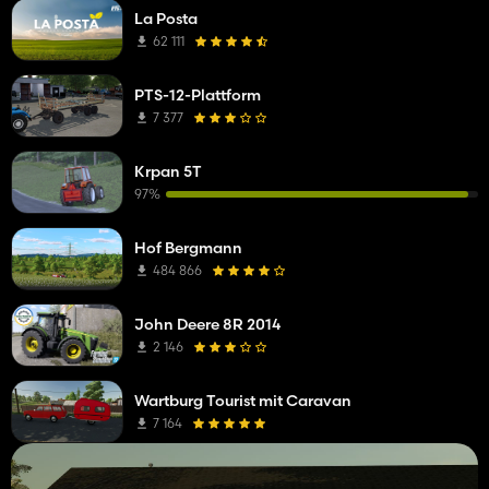
La Posta
62 111
PTS-12-Plattform
7 377
Krpan 5T
97%
Hof Bergmann
484 866
John Deere 8R 2014
2 146
Wartburg Tourist mit Caravan
7 164