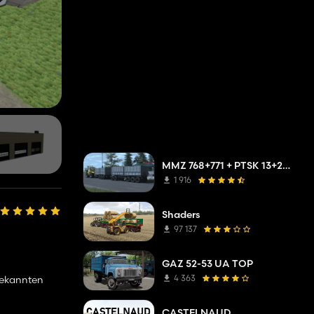
MMZ 768+771 + PTSK 13+20 Pack
1 916
Shaders
97 137
GAZ 52-53 UA TOP
4 363
 bekannten
CASTELNAUD