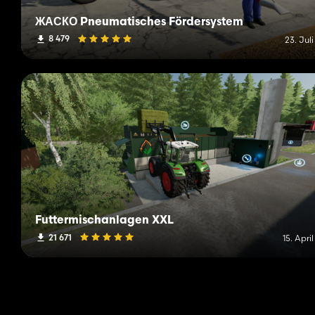
ЖАСКО Pneumatisches Fördersystem
8 479
23. Jul
Futtermischanlagen XXL
21 671
15. Apri