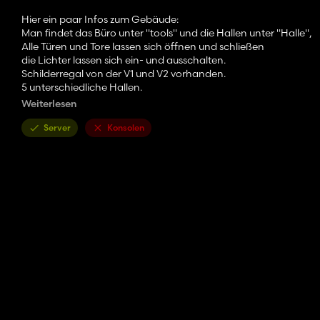
Hier ein paar Infos zum Gebäude:
Man findet das Büro unter "tools" und die Hallen unter "Halle",
Alle Türen und Tore lassen sich öffnen und schließen
die Lichter lassen sich ein- und ausschalten.
Schilderregal von der V1 und V2 vorhanden.
5 unterschiedliche Hallen.
Weiterlesen
Erlaubnisse und wichtige Informationen
Das Bearbeiten und Hochladen des Mod´s auf anderen Seiten ist
Server
Konsolen
Lasst gern ein Abo da und schaut gern die Modvorstellung an:
https://youtu.be/meFs8-P-HIM?si=i5TxbIL2IXXSIV7A
Wir wünschen euch Viel Spaß mit unseren neuen Mod.