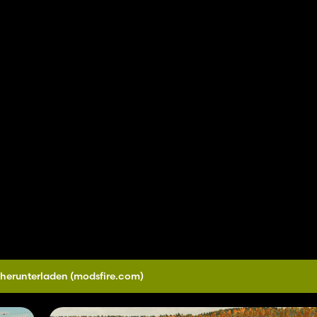
 herunterladen
(modsfire.com)