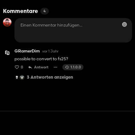
Kommentare
4
GRamerDim
vor 1 Jahr
possible to convert to fs25?
0
Antwort
1.1.0.0
3 Antworten anzeigen