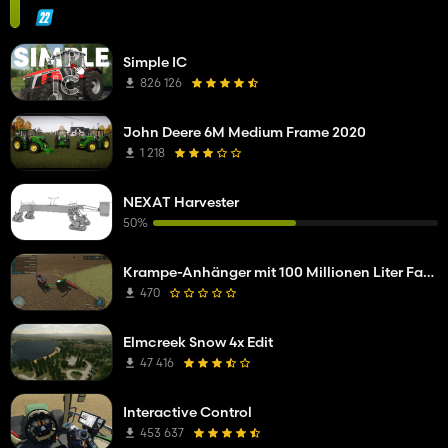
Simple IC
826 126
John Deere 6M Medium Frame 2020
1 218
NEXAT Harvester
50%
Krampe-Anhänger mit 100 Millionen Liter Fassungsvermögen
470
Elmcreek Snow 4x Edit
47 416
Interactive Control
453 637