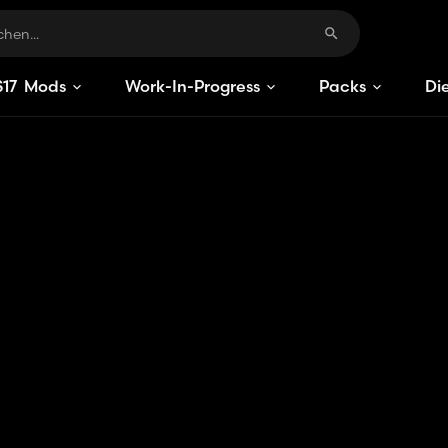
S
17
Mods
Work-In-Progress
Packs
Di