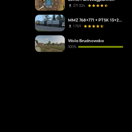
271 324
MMZ 768+771 + PTSK 13+20 Pack
1 759
Wola Brudnowska
100%