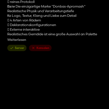
 reines Protokoll
Вати Die einzigartige Marke "Donbas-Apromash"
Realistische Physik und Verarbeitungstiefe
Ко Logo, Textur, Klang und Liebe zum Detail
 4 Arten von Rädern
 Deklarationskonfigurationen
 Externe interaktive
Realistisches Gemälde ist eine große Auswahl an Palette
Вати externe Reinigungskonfigurationen
Weiterlesen
Ützen externe Cataphoro -Konfigurationen
✅ wird schmutzig und gewaschen
Server
Konsolen
Realistische Verschleiß- und Schmutzeffekte