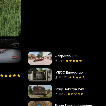
Gaspardo SP8
269
IVECO Eurocargo
17 882
Stary Dobrzyn 1980
1 049
Echte Fahrzeugpannen