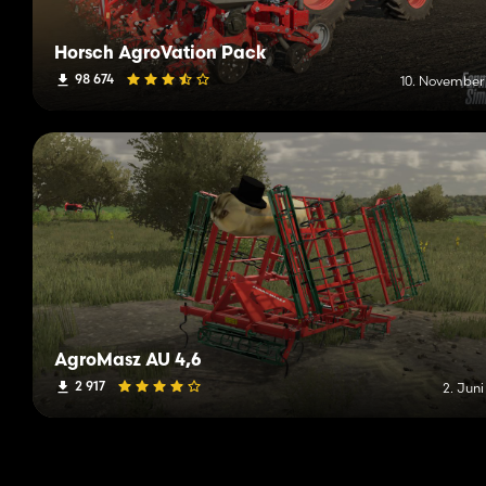
Horsch AgroVation Pack
98 674
10. November
AgroMasz AU 4,6
2 917
2. Jun