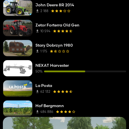
John Deere 8R 2014
2 188
Zetor Forterra Old Gen
10 594
Stary Dobrzyn 1980
1 175
NEXAT Harvester
50%
La Posta
62 132
Hof Bergmann
484 886