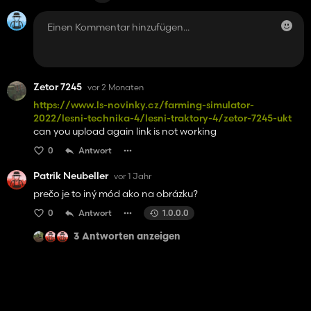
Zetor 7245
vor 2 Monaten
https://www.ls-novinky.cz/farming-simulator-
2022/lesni-technika-4/lesni-traktory-4/zetor-7245-ukt
can you upload again link is not working
0
Antwort
Patrik Neubeller
vor 1 Jahr
prečo je to iný mód ako na obrázku?
0
Antwort
1.0.0.0
3 Antworten anzeigen