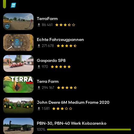
TerraFarm
86 461
Echte Fahrzeugpannen
271 678
Gaspardo SP8
970
Terra Farm
294 167
John Deere 6M Medium Frame 2020
1 581
PBN-30, PBN-40 Werk Kobzarenko
100%