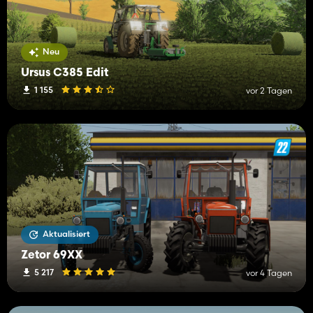
Neu
Ursus C385 Edit
1 155
vor 2 Tagen
Aktualisiert
Zetor 69XX
5 217
vor 4 Tagen