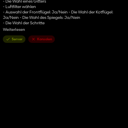
- Die Wahl eines Gitters
- Luftfilter wählen
- Auswahl der Frontflügel: Ja/Nein - Die Wahl der Kotflügel:
Ja/Nein - Die Wahl des Spiegels: Ja/Nein
- Die Wahl der Schritte
- Die Wahl des Raumes
Weiterlesen
- Auswahl des Haubendesigns
- Auswahl der Klimaanlage, Steuerhebel - Auswahl des Laders PS
Server
Konsolen
-0,8 und Geräte dafür (Rechen, Gabeln für Ballen, Paletten und
Bigbags -Taschen