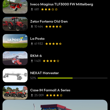
Iveco Magirus TLF3000 FW Mittelberg
681
Zetor Forterra Old Gen
10 464
La Posta
61 932
RKM-6
1 401
NEXAT Harvester
50%
Case IH Farmall A Series
25 009