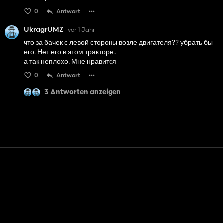
0
Antwort
UkragrUMZ
vor 1 Jahr
что за бачек с левой стороны возле двигателя?? убрать бы
его. Нет его в этом тракторе..
а так неплохо. Мне нравится
0
Antwort
3 Antworten anzeigen
Kontakt
Hilfe
Nutzungsbedingungen