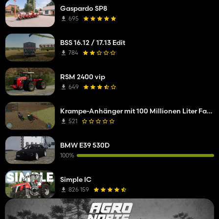
Gaspardo SP8
695
BSS 16.12 / 17.13 Edit
784
RSM 2400 vip
649
Krampe-Anhänger mit 100 Millionen Liter Fassungsvermögen
521
BMW E39 530D
100%
Simple IC
826 159