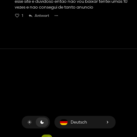
esse site e duvidoso entao nao vou baixar tentei umas 10
vezes e nao consegui de tanto anuncio
1
Antwort
Kontakt
Hilfe
Nutzungsbedingungen
Datenschutz-Bestimmungen
Cookies verwalten
Deutsch