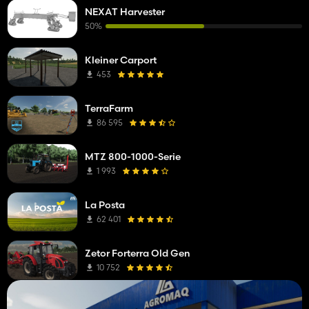
NEXAT Harvester
50%
Kleiner Carport
453
TerraFarm
86 595
MTZ 800-1000-Serie
1 993
La Posta
62 401
Zetor Forterra Old Gen
10 752