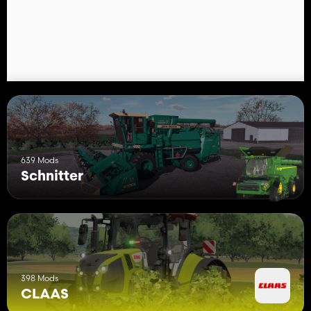
Arbeitsbreite: 9,9 Meter
Schneidwerkswagen:
Preis: 2.500 €
2-Achs-Schneidwerkswagen:
Preis: 4.500 €
Mods, die sich perfekt kombinieren lassen:
Claas Corio 675 FC by Młody98
https://www.farming-simulator.com/mod.php?
lang=en&country=us&mod_id=276488&title=fs2022
639 Mods
Schnitter
398 Mods
CLAAS