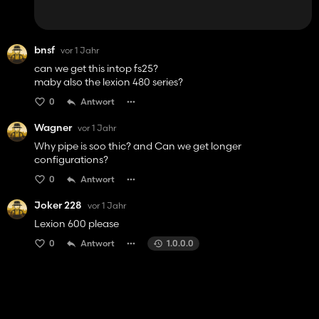
bnsf
vor 1 Jahr
can we get this intop fs25?
maby also the lexion 480 series?
0
Antwort
Wagner
vor 1 Jahr
Why pipe is soo thic? and Can we get longer
configurations?
0
Antwort
Joker 228
vor 1 Jahr
Lexion 600 please
0
Antwort
1.0.0.0