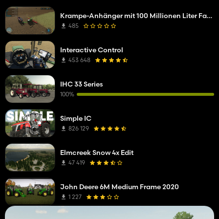
Krampe-Anhänger mit 100 Millionen Liter Fassungsvermögen
485
Interactive Control
453 648
IHC 33 Series
100%
Simple IC
826 129
Elmcreek Snow 4x Edit
47 419
John Deere 6M Medium Frame 2020
1 227