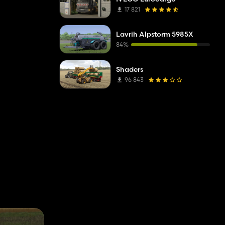
17 821
Lavrih Alpstorm 5985X
84%
Shaders
96 843