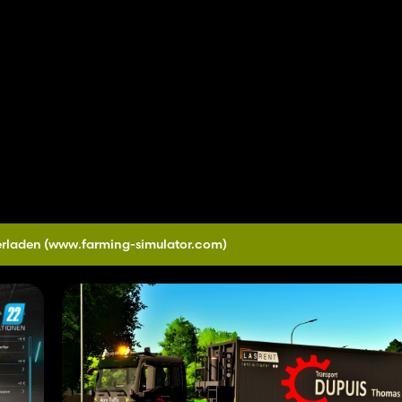
erladen
(www.farming-simulator.com)