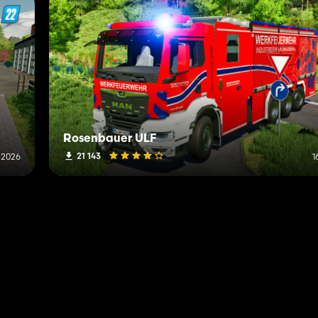
Rosenbauer ULF
21 143
i 2026
1