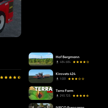
Hof Bergmann
484 684
Kirovets 424
1 031
Terra Farm
293 723
IVECO Eurocargo