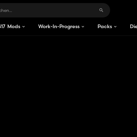
S
17
Mods
Work-In-Progress
Packs
Di