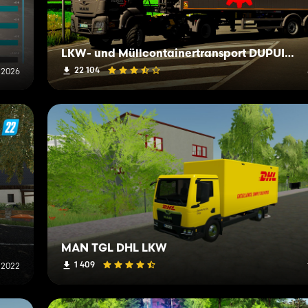
LKW- und Müllcontainertransport DUPUIS Thomas IRL
22 104
 2026
MAN TGL DHL LKW
1 409
i 2022