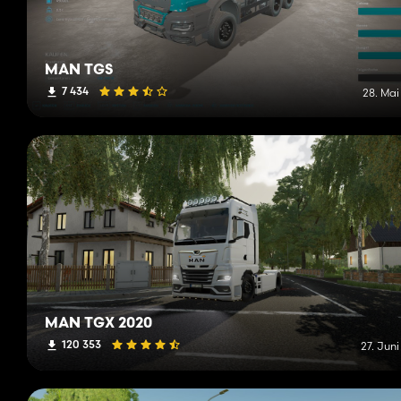
MAN TGS
7 434
28. Mai
MAN TGX 2020
120 353
27. Jun