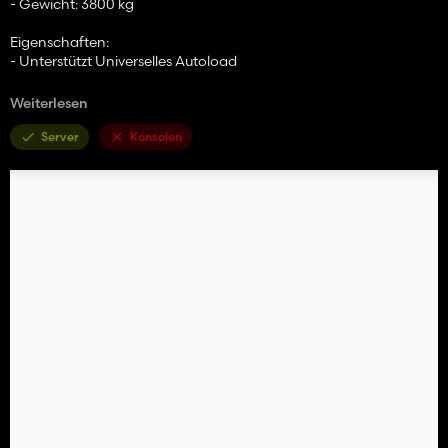
- Gewicht: 3800 kg
Eigenschaften:
- Unterstützt Universelles Autoload
Konfigurationen:
Weiterlesen
- Räder
- Marke
Server
Konsolen