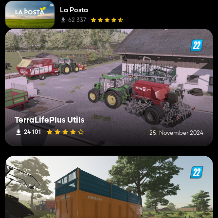
La Posta
62 337
TerraLifePlus Utils
24 101
25. November 2024