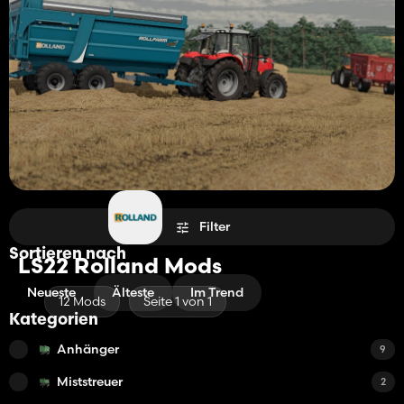
Filter
Sortieren nach
LS22 Rolland Mods
Neueste
Älteste
Im Trend
12 Mods
Seite 1 von 1
Kategorien
Anhänger
9
Miststreuer
2