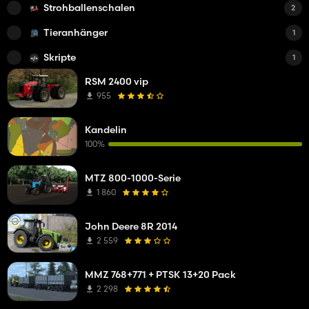
Strohballenschalen
2
Tieranhänger
1
Skripte
1
RSM 2400 vip
955
Kandelin
100%
MTZ 800-1000-Serie
1 860
John Deere 8R 2014
2 559
MMZ 768+771 + PTSK 13+20 Pack
2 298