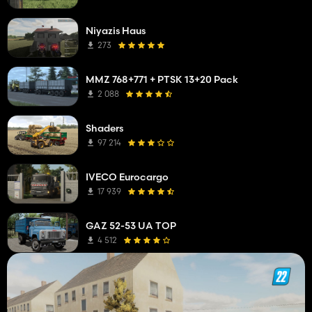
Niyazis Haus
273
MMZ 768+771 + PTSK 13+20 Pack
2 088
Shaders
97 214
IVECO Eurocargo
17 939
GAZ 52-53 UA TOP
4 512