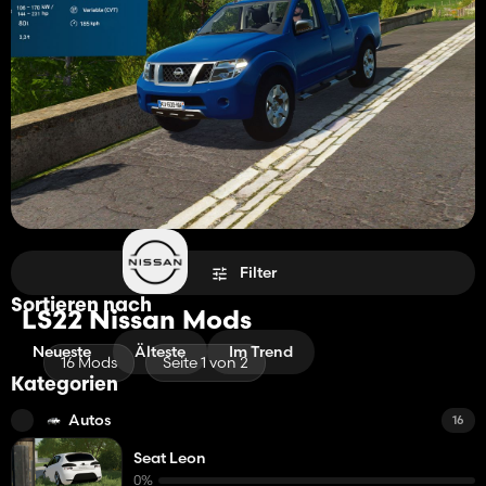
Filter
Sortieren nach
LS22 Nissan Mods
Neueste
Älteste
Im Trend
16 Mods
Seite 1 von 2
Kategorien
Autos
16
Seat Leon
0%