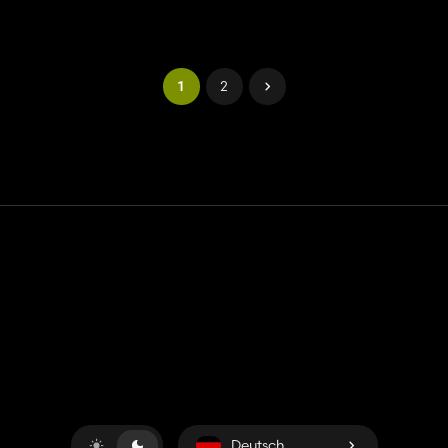
1
2
Kontakt
Hilfe
Nutzungsbedingungen
Datenschutz-Bestimmungen
Cookies verwalten
Deutsch