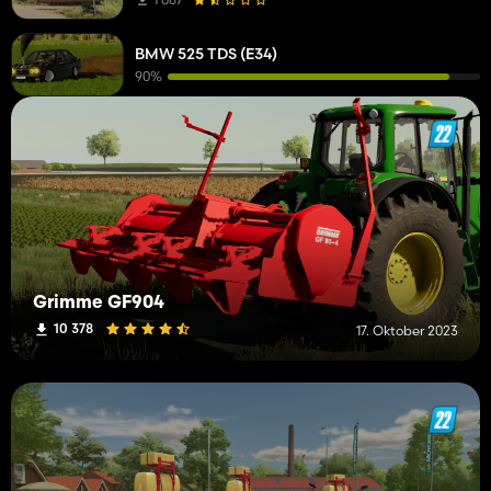
DLC
1
BMW 525 TDS (E34)
Jäter
1
90%
Halle
1
Wender
1
Miststreuer
1
Mähwerke
1
Grimme GF904
10 378
17. Oktober 2023