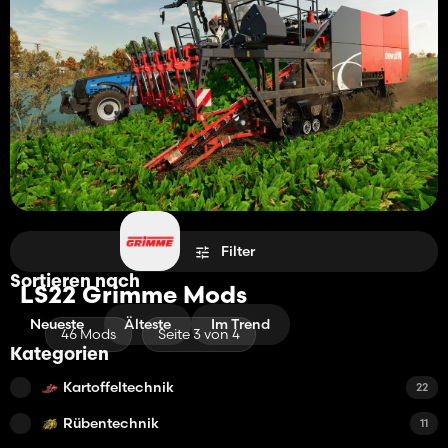
Filter
Sortieren nach
LS22 Grimme Mods
Neueste
Älteste
Im Trend
46 Mods
Seite 3 von 4
Kategorien
Kartoffeltechnik
22
Rübentechnik
11