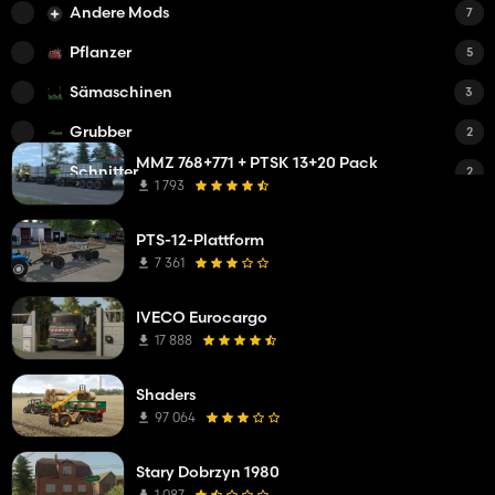
Andere Mods
7
Pflanzer
5
Sämaschinen
3
Grubber
2
MMZ 768+771 + PTSK 13+20 Pack
Schnitter
2
1 793
Tiefenlockerer
2
PTS-12-Plattform
Anhänger
2
7 361
Eggen
1
IVECO Eurocargo
Kleine Traktoren
1
17 888
Spritzen
1
Shaders
Autos
1
97 064
Radlader
1
Stary Dobrzyn 1980
Mittlere Traktoren
1
1 087