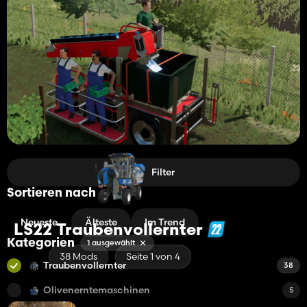
Filter
Sortieren nach
Neueste
Älteste
Im Trend
LS22 Traubenvollernter
Kategorien
1 ausgewählt
38 Mods
Seite 1 von 4
Traubenvollernter
38
Olivenerntemaschinen
5