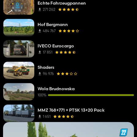
Echte Fahrzeugpannen
271 262
Hof Bergmann
484 767
IVECO Eurocargo
17 851
Shaders
96 976
Wola Brudnowska
100%
MMZ 768+771 + PTSK 13+20 Pack
1 651