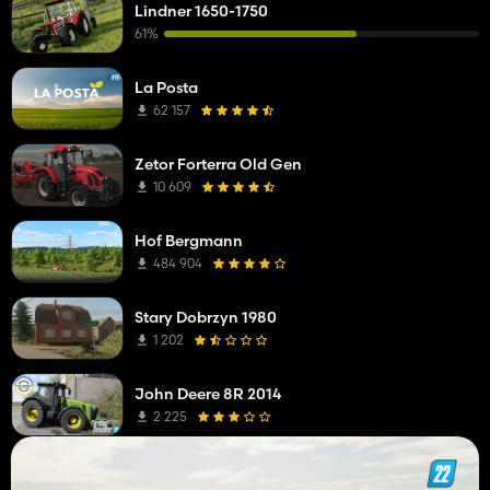
Lindner 1650-1750
61%
La Posta
62 157
Zetor Forterra Old Gen
10 609
Hof Bergmann
484 904
Stary Dobrzyn 1980
1 202
John Deere 8R 2014
2 225