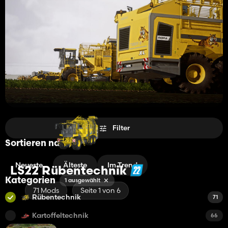
Filter
Sortieren nach
Neueste
Älteste
Im Trend
LS22 Rübentechnik
Kategorien
1 ausgewählt
71 Mods
Seite 1 von 6
Rübentechnik
71
Kartoffeltechnik
66