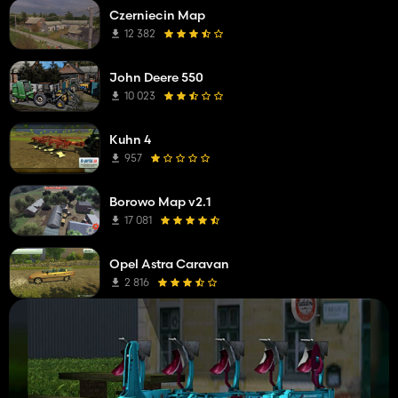
Czerniecin Map
12 382
John Deere 550
10 023
Kuhn 4
957
Borowo Map v2.1
17 081
Opel Astra Caravan
2 816