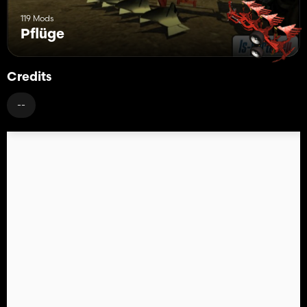
119 Mods
Pflüge
Credits
--