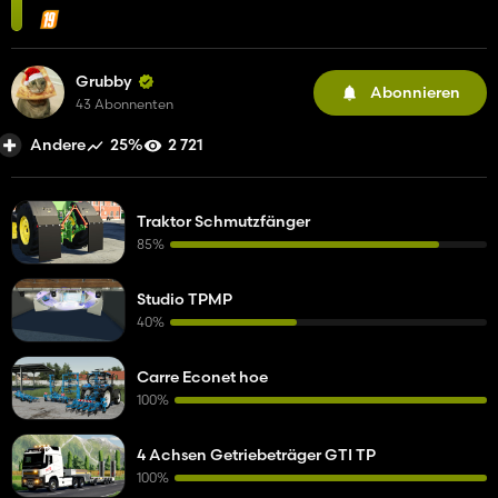
Grubby
Abonnieren
43 Abonnenten
25%
2 721
Andere
Traktor Schmutzfänger
85%
Studio TPMP
40%
Carre Econet hoe
100%
4 Achsen Getriebeträger GTI TP
100%