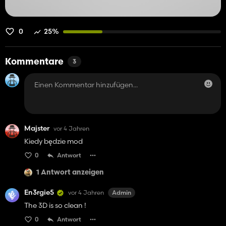
0
25%
Kommentare
3
Majster
vor 4 Jahren
Kiedy będzie mod
0
Antwort
1 Antwort anzeigen
En3rgie5
vor 4 Jahren
Admin
The 3D is so clean !
0
Antwort