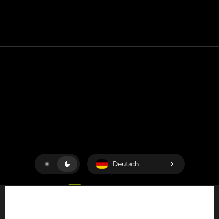
Kontakt
Hilfe
Nutzungsbedingungen
Datenschutz-Bestimmungen
Cookies verwalten
Deutsch
Copyright © 2018-2026
King UP SAS
. Alle Rechte