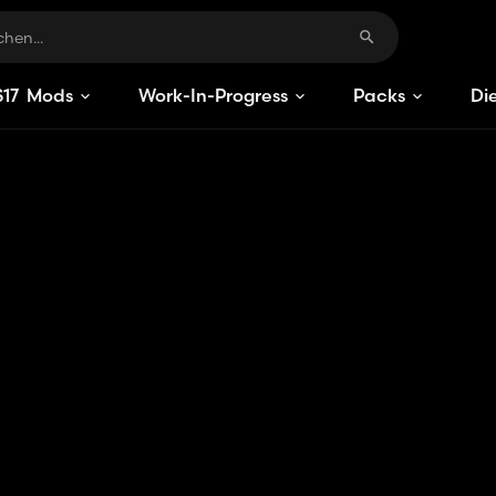
S
17
Mods
Work-In-Progress
Packs
Di