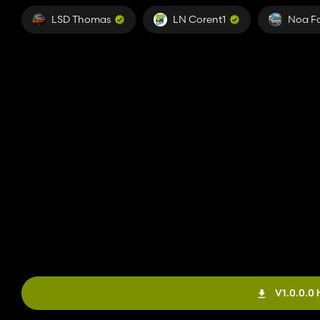
LSD Thomas
LN Corent1
Noa F
V1.0.0.0 