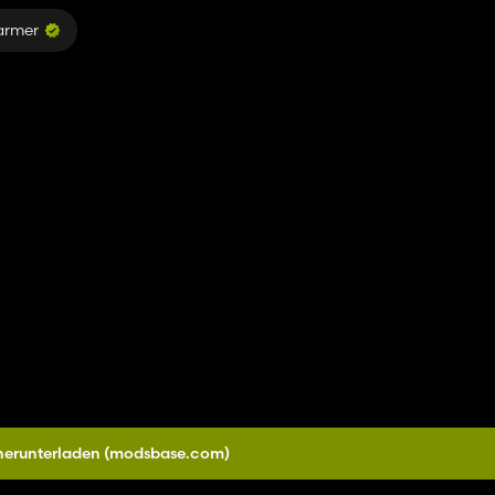
armer
herunterladen
(modsbase.com)