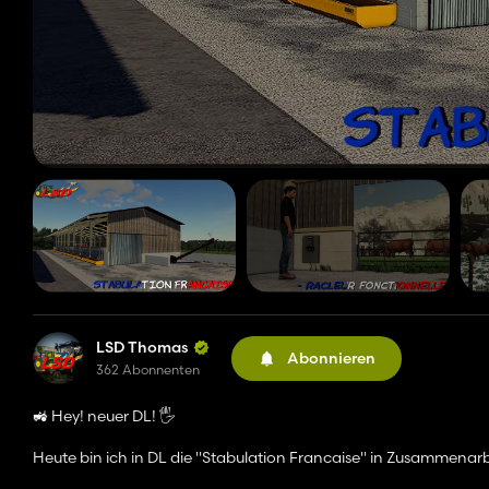
LSD Thomas
Abonnieren
362 Abonnenten
🚜 Hey! neuer DL! 🖐️
Heute bin ich in DL die "Stabulation Francaise" in Zusammena