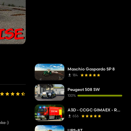
Maschio Gaspardo SP 8
184
Peugeot 508 SW
100%
A3D - CCGC GIMAEX - Renault Kerax 2011
656
ke :)
UPS-8T