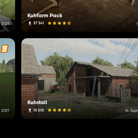
Kuhfarm Pack
37 341
 2021
Kuhstall
15 510
 2021
14. Se