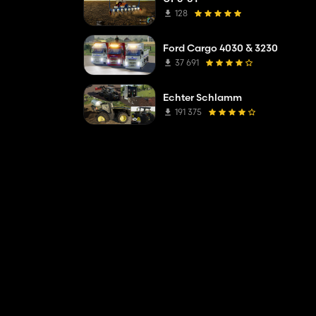
128
Ford Cargo 4030 & 3230
37 691
Echter Schlamm
191 375