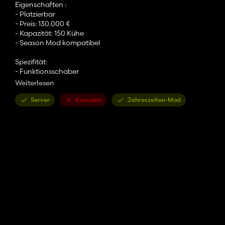
Eigenschaften :
- Platzierbar
- Preis: 130.000 €
- Kapazität: 150 Kühe
- Season Mod kompatibel
Spezifität:
- Funktionsschaber
Weiterlesen
Link zum Respekt Vielen Dank an alle :) 🖐️🚜
Server
Konsolen
Jahreszeiten-Mod