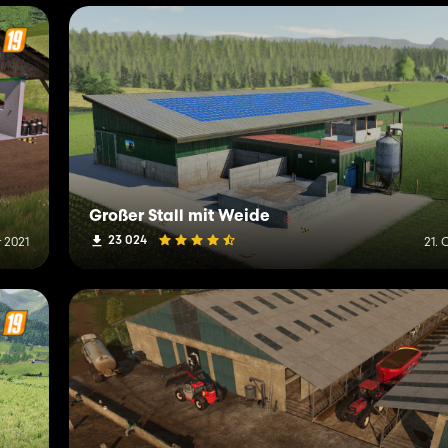
Großer Stall mit Weide
23 024
 2021
21. 