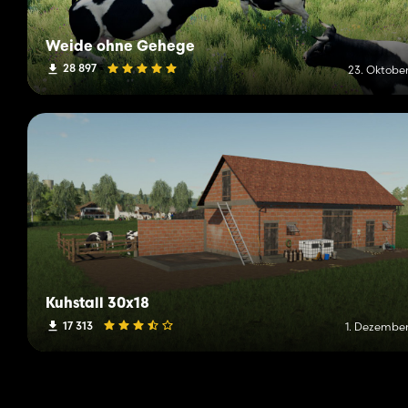
Weide ohne Gehege
28 897
23. Oktober
Kuhstall 30x18
17 313
1. Dezember