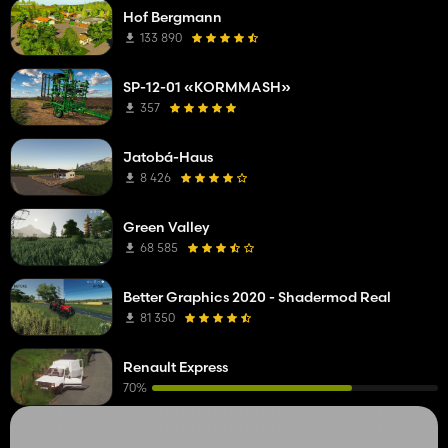
Hof Bergmann
133 890
SP-12-01 «KORMMASH»
357
Jatobá-Haus
8 426
Green Valley
68 585
Better Graphics 2020 - Shadermod Real
81 350
Renault Express
70%