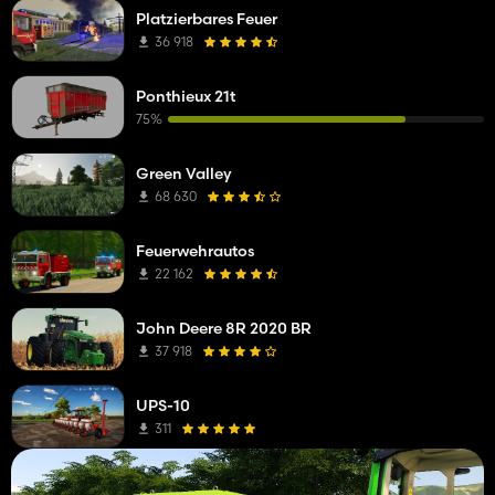
Platzierbares Feuer
36 918
Ponthieux 21t
75%
Green Valley
68 630
Feuerwehrautos
22 162
John Deere 8R 2020 BR
37 918
UPS-10
311