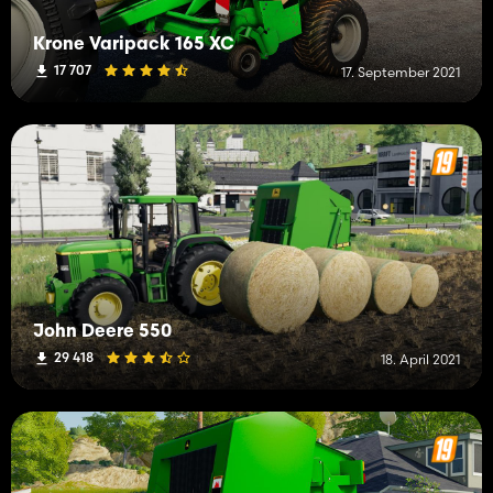
Krone Varipack 165 XC
17 707
17. September 2021
John Deere 550
29 418
18. April 2021