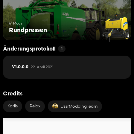
61 Mods
Rundpressen
Änderungsprotokoll
1
22. April 2021
V1.0.0.0
Credits
Karlis
Relax
UssrModdingTeam