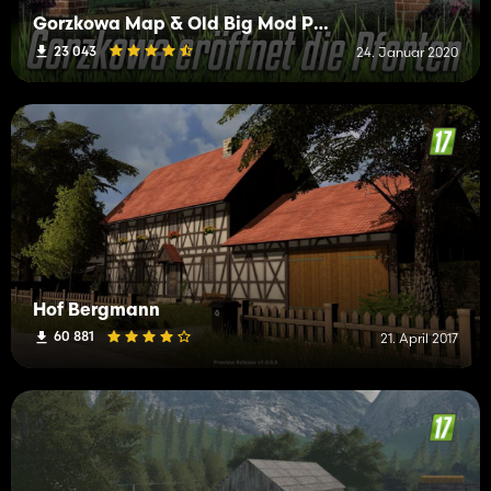
Gorzkowa Map & Old Big Mod Pack
23 043
24. Januar 2020
Hof Bergmann
60 881
21. April 2017