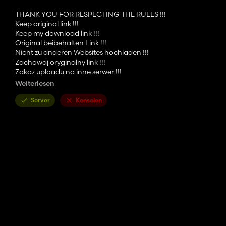
THANK YOU FOR RESPECTING THE RULES !!!
Keep original link !!!
Keep my download link !!!
Original beibehalten Link !!!
Nicht zu anderen Websites hochladen !!!
Zachowaj oryginalny link !!!
Zakaz uploadu na inne serwer !!!
Weiterlesen
Copyright © 2010-2015 All rights reserved
Server
Konsolen
Credits:
autoři Ls JiraCz Lexik Cz scripts Saty