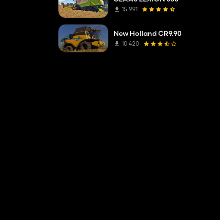
15 991
New Holland CR9.90
10 420