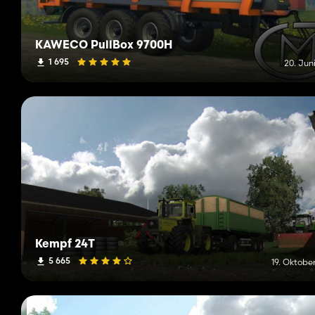
KAWECO PullBox 9700H
1 695
20. Jun
Kempf 24T
5 665
19. Oktobe