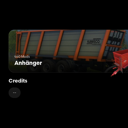
460 Mods
Anhänger
Credits
--