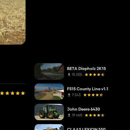
BETA Diepholz 2K15
15 005
FS15 County Line v1.1
7 543
John Deere 6430
19 468
CLAAS LEXION 550