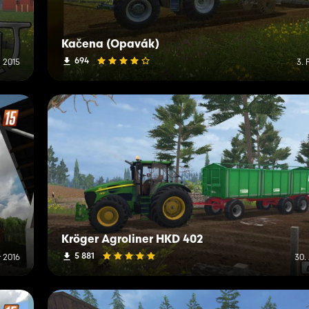
Kačena (Opavák)
694
i 2015
3. 
Kröger Agroliner HKD 402
5 881
r 2016
30.