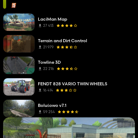
LaciMan Map
27 413
Terrain and Dirt Control
21 979
Towline 3D
22 216
FENDT 828 VARIO TWIN WHEELS
16 414
Boluśowo v7.1
59 254