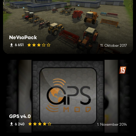
NeVsoPack
6 651
11. Oktober 2017
GPS v4.0
6 240
1. November 2014