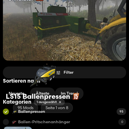
Filter
Sortieren nach
Neueste
Älteste
Im Trend
LS15 Ballenpressen
Kategorien
1 ausgewählt
95 Mods
Seite 1 von 8
Ballenpressen
95
Ballen-Pritschenanhänger
0