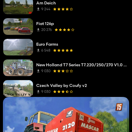
Am Deich
9 244
Fiat 126p
20 276
Euro Farms
6 548
New Holland T7 Series T7.220/250/270 V1.0 Alpha
9 030
Czech Valley by Coufy v2
9 030