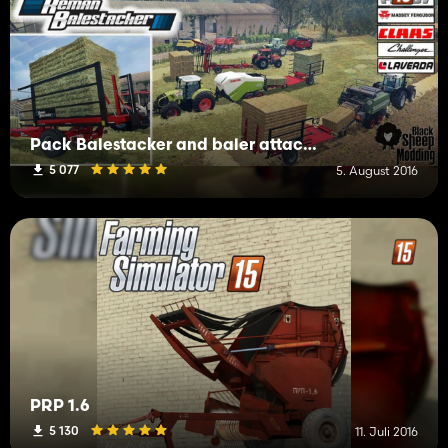
Pack Balestacker and baler attacher v1.1
5 077
5. August 2016
PRP 1.6
5 130
11. Juli 2016