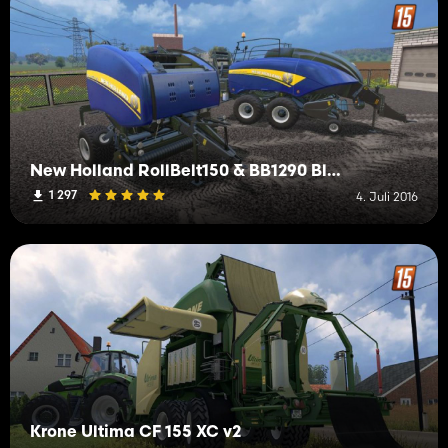
New Holland RollBelt150 & BB1290 Blue V1.0 Beta
1 297
4. Juli 2016
Krone Ultima CF 155 XC v2