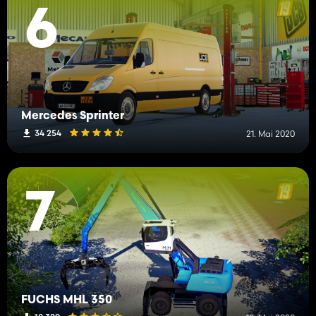
6
Mercedes Sprinter
34 254
21. Mai 2020
7
FUCHS MHL 350