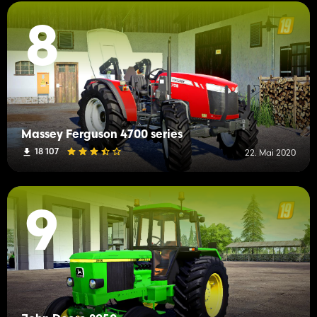
8
Massey Ferguson 4700 series
18 107
22. Mai 2020
9