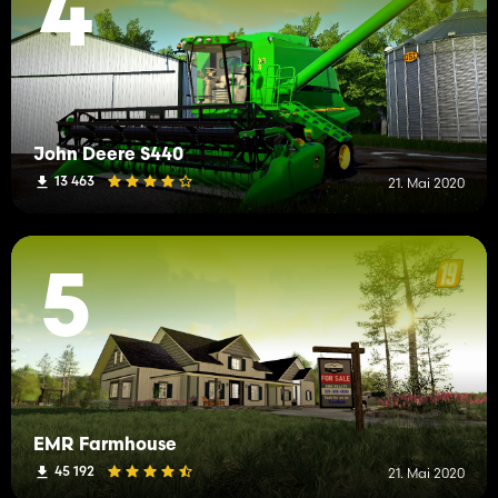
4
John Deere S440
13 463
21. Mai 2020
5
EMR Farmhouse
45 192
21. Mai 2020