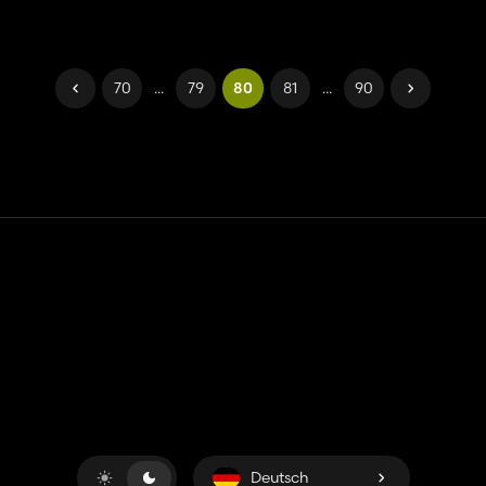
70
...
79
80
81
...
90
Kontakt
Hilfe
Nutzungsbedingungen
Datenschutz-Bestimmungen
Cookies verwalten
Deutsch